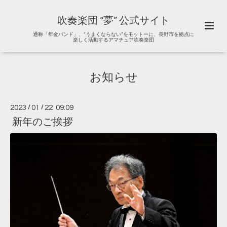
吹奏楽団 “夢” 公式サイト
通称「年金バンド」、“うまくならない”をモットーに、長野市を拠点に
楽しく活動するアマチュア吹奏楽団
お知らせ
2023
/
01
/
22 09:09
新年のご挨拶