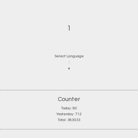
1
Select Language
▼
Counter
Today:
80
Yesterday:
712
Total:
383033