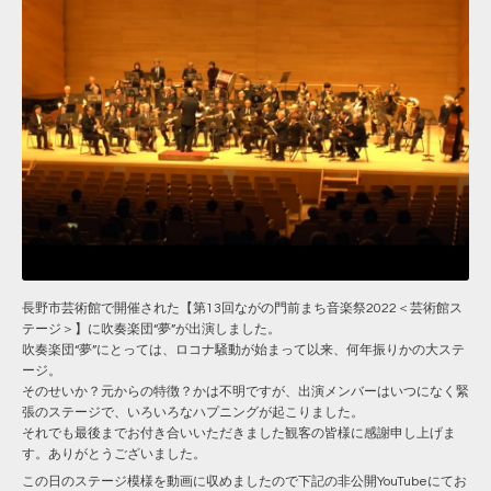
長野市芸術館で開催された【第13回ながの門前まち音楽祭2022＜芸術館ス
テージ＞】に吹奏楽団“夢”が出演しました。
吹奏楽団“夢”にとっては、ロコナ騒動が始まって以来、何年振りかの大ステ
ージ。
そのせいか？元からの特徴？かは不明ですが、出演メンバーはいつになく緊
張のステージで、いろいろなハプニングが起こりました。
それでも最後までお付き合いいただきました観客の皆様に感謝申し上げま
す。ありがとうございました。
この日のステージ模様を動画に収めましたので下記の非公開YouTubeにてお