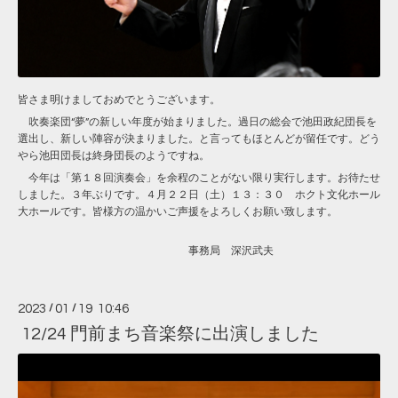
皆さま明けましておめでとうございます。
吹奏楽団“夢”の新しい年度が始まりました。過日の総会で池田政紀団長を
選出し、新しい陣容が決まりました。と言ってもほとんどが留任です。どう
やら池田団長は終身団長のようですね。
今年は「第１８回演奏会」を余程のことがない限り実行します。お待たせ
しました。３年ぶりです。４月２２日（土）１３：３０ ホクト文化ホール
大ホールです。皆様方の温かいご声援をよろしくお願い致します。
事務局 深沢武夫
2023
/
01
/
19 10:46
12/24 門前まち音楽祭に出演しました