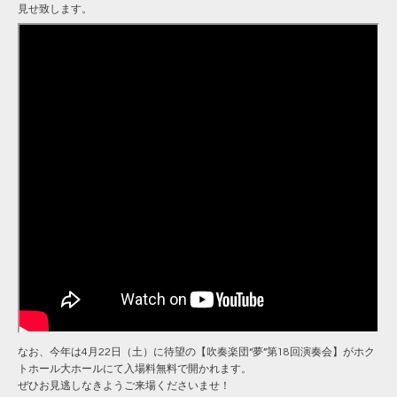
見せ致します。
なお、今年は4月22日（土）に待望の【吹奏楽団“夢”第18回演奏会】がホク
トホール大ホールにて入場料無料で開かれます。
ぜひお見逃しなきようご来場くださいませ！