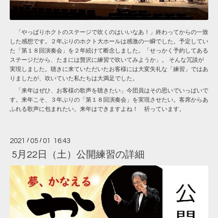
「やっぱりホクトのステージで吹くのはいいなあ！」終わってからの一致
した感想です。２年ぶりのホクト大ホールは感激の一瞬でした。予定してい
た「第１８回演奏会」を２年続けて断念しました。「せっかく予約してある
ステージだから、たまには贅沢に練習で吹いてみようか」。 そんな冗談が
実現しました。聴きに来ていただいたお客様には大変失礼な「練習」ではあ
りましたが、吹いていた私たちは大満足でした。
「来年はぜひ、お客様の歌声を聴きたい」今団員はその思いでいっぱいで
す。来年こそ、３年ぶりの「第１８回演奏会」を実現させたい。客席からあ
ふれる歌声に包まれたい。来年はできますよね！ 祈っています。
2021
/
05
/
01 16:43
5月22日（土）公開練習の詳細