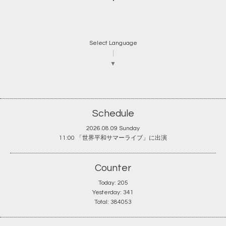
Select Language
▼
Schedule
2026.08.09 Sunday
11:00 「世界平和サマーライブ」に出演
Counter
Today:
205
Yesterday:
341
Total:
384053