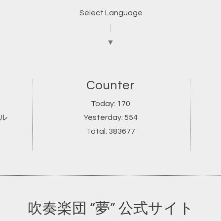
Select Language
▼
Counter
Today:
170
ール
Yesterday:
554
Total:
383677
吹奏楽団 “夢” 公式サイト