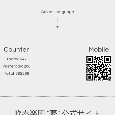
Select Language
▼
Counter
Mobile
Today:
647
Yesterday:
266
Total:
382888
吹奏楽団 “夢” 公式サイト