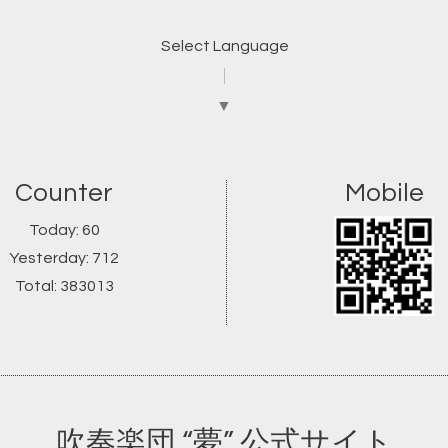
Select Language
▼
Counter
Mobile
Today:
60
Yesterday:
712
Total:
383013
吹奏楽団 “夢” 公式サイト