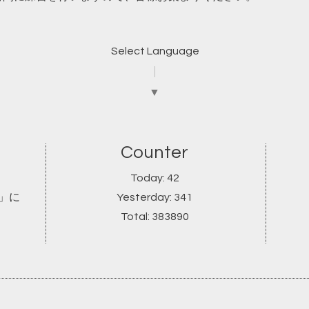
Select Language
▼
Counter
Today:
42
ブ」に
Yesterday:
341
Total:
383890