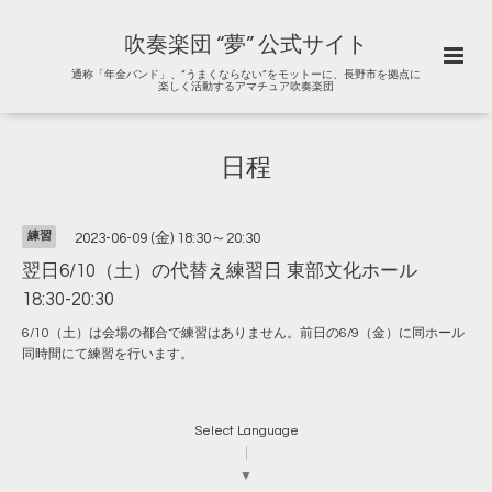
吹奏楽団 “夢” 公式サイト
通称「年金バンド」、“うまくならない”をモットーに、長野市を拠点に
楽しく活動するアマチュア吹奏楽団
日程
練習
2023-06-09 (金) 18:30～20:30
翌日6/10（土）の代替え練習日 東部文化ホール
18:30-20:30
6/10（土）は会場の都合で練習はありません。前日の6/9（金）に同ホール
同時間にて練習を行います。
Select Language
▼