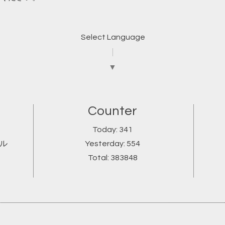
Select Language
▼
Counter
Today:
341
ール
Yesterday:
554
Total:
383848